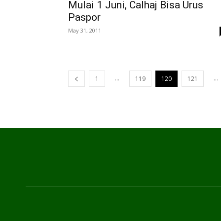
Mulai 1 Juni, Calhaj Bisa Urus
Paspor
May 31, 2011
...
...
1
119
120
121