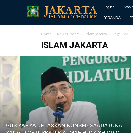
English
Arabi
BERANDA
P
Home
News Update
Islam Jakarta
Page 120
ISLAM JAKARTA
GUS YAHYA JELASKAN KONSEP SAADATUNA
YANG DICETUSKAN KIAI MAHFUDZ SHIDDIQ