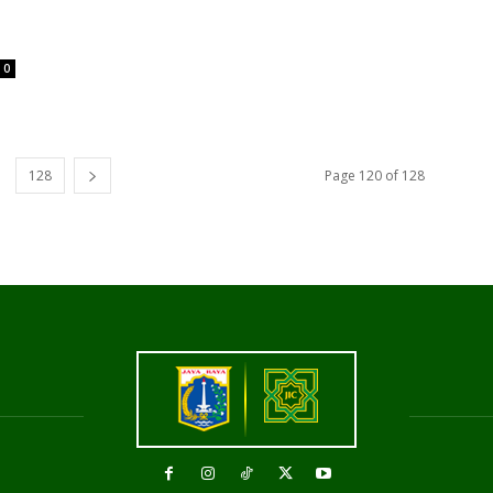
0
128
Page 120 of 128