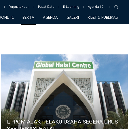
c
Perpustakaan
Pusat Data
E-Learning
Agenda JIC
ROFIL JIC
BERITA
AGENDA
GALERI
RISET & PUBLIKASI
LPPOM AJAK PELAKU USAHA SEGERA URUS
SERTIFIKASI HALAL