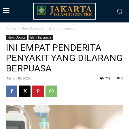
Home
News Update
Islam Indonesia
News Update
Islam Indonesia
INI EMPAT PENDERITA
PENYAKIT YANG DILARANG
BERPUASA
March 10, 2025
718
0