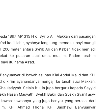
 pada 1897 M/1315 H di Syi’ib Ali, Makkah dari pasangan
’ad kecil lahir, ayahnya langsung memeluk bayi mungil
 200 meter antara Syi’ib Ali dan Ka’bah tidak menjadi
ekat ke pusaran suci umat muslim. Raden Ibrahim
ayi itu nama As’ad.
i Banyuanyar di bawah asuhan Kiai Abdul Majid dan KH.
ad dikirim ayahandanya mengaji ke tanah suci Makkah,
Shaulatiyyah. Selain itu, ia juga berguru kepada Sayyid
yekh Hasan Masyath, Syekh Bakir dan Syekh Syarif asy-
ma kawan-kawannya yang juga banyak yang berasal dari
un’im, KH. Ahmad Thoha, KH. Baidhawi Banyuanyar