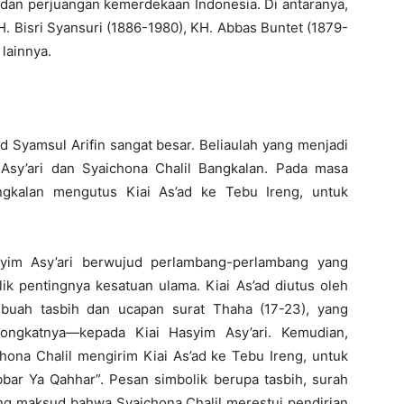
 dan perjuangan kemerdekaan Indonesia. Di antaranya,
. Bisri Syansuri (1886-1980), KH. Abbas Buntet (1879-
lainnya.
d Syamsul Arifin sangat besar. Beliaulah yang menjadi
Asy’ari dan Syaichona Chalil Bangkalan. Pada masa
angkalan mengutus Kiai As’ad ke Tebu Ireng, untuk
syim Asy’ari berwujud perlambang-perlambang yang
ik pentingnya kesatuan ulama. Kiai As’ad diutus oleh
buah tasbih dan ucapan surat Thaha (17-23), yang
ongkatnya—kepada Kiai Hasyim Asy’ari. Kemudian,
ichona Chalil mengirim Kiai As’ad ke Tebu Ireng, untuk
ar Ya Qahhar”. Pesan simbolik berupa tasbih, surah
ng maksud bahwa Syaichona Chalil merestui pendirian