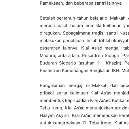
Pameksaan, dan beberapa santri lainnya.
Setelah bertahun-tahun belajar di Makkah,
merasa masih belum memiliki keilmuan ya
diragukan. Sebagaimana tradisi santri Nu
melakukan perjalanan ilmiah (rihlah ilmiyyah
pesantren lainnya. Kiai As’ad mengaji t
Madura, antara lain: Pesantren Sidogiri P
Buduran Sidoarjo (asuhan KH. Khazin), 
Pesantren Kademangan Bangkalan (KH. Muh
Pengalaman mengaji di Makkah dan beb
pribadi serta keilmuan Kiai As’ad menja
membentuk kepribadian Kiai As’ad. Ketika 
Tebu Ireng, Kiai As’ad menunjukkan ta’dzi
Hasyim Asy’ari, Kiai As’ad menemukan kara
untuk kemerdekaan. Di Tebu Ireng, Kiai A