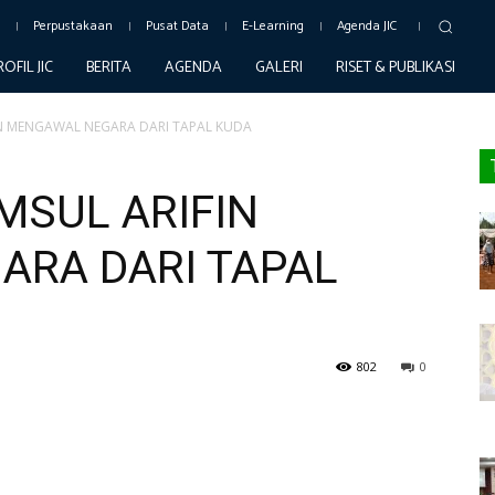
c
Perpustakaan
Pusat Data
E-Learning
Agenda JIC
ROFIL JIC
BERITA
AGENDA
GALERI
RISET & PUBLIKASI
FIN MENGAWAL NEGARA DARI TAPAL KUDA
AMSUL ARIFIN
RA DARI TAPAL
802
0