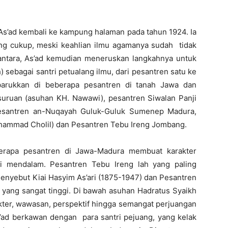
 As’ad kembali ke kampung halaman pada tahun 1924. Ia
ng cukup, meski keahlian ilmu agamanya sudah tidak
santara, As’ad kemudian meneruskan langkahnya untuk
) sebagai santri petualang ilmu, dari pesantren satu ke
abarukkan di beberapa pesantren di tanah Jawa dan
asuruan (asuhan KH. Nawawi), pesantren Siwalan Panji
Pesantren an-Nuqayah Guluk-Guluk Sumenep Madura,
ammad Cholil) dan Pesantren Tebu Ireng Jombang.
erapa pesantren di Jawa-Madura membuat karakter
di mendalam. Pesantren Tebu Ireng lah yang paling
menyebut Kiai Hasyim As’ari (1875-1947) dan Pesantren
m yang sangat tinggi. Di bawah asuhan Hadratus Syaikh
kter, wawasan, perspektif hingga semangat perjuangan
s’ad berkawan dengan para santri pejuang, yang kelak