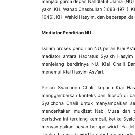
menjadi garda depan Nahdlatul Ulama (NU)
yakni KH. Wahab Chasbullah (1888-1971), KH
1946), KH. Wahid Hasyim, dan beberapa kiai 
Mediator Pendirian NU
Dalam proses pendirian NU, peran Kiai As’a
mediator antara Hadratus Syaikh Hasyim 
menjelang berdirinya NU, Kiai Chalil B
menemui Kiai Hasyim Asy’ari.
Pesan Syaichona Chalil kepada Kiai Ha
menggambarkan konteks dan filosofi di bal
Syaichona Chalil untuk menyampaikan se
menceritakan mukjizat Nabi Musa dan t
peristiwa ini terulang kembali, ketika Sya
menyampaikan pesan berupa wirid “Ya Jabb
Thaha dan wirid-wirid tersebut, mengandu