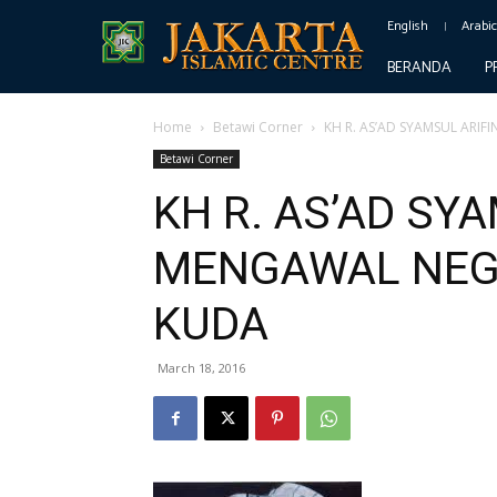
English
Arabi
BERANDA
P
Home
Betawi Corner
KH R. AS’AD SYAMSUL ARI
Betawi Corner
KH R. AS’AD SY
MENGAWAL NEGA
KUDA
March 18, 2016