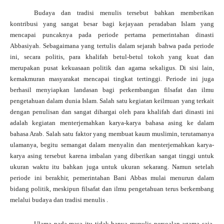
Budaya dan tradisi menulis tersebut bahkan memberikan
kontribusi yang sangat besar bagi kejayaan peradaban Islam yang
mencapai puncaknya pada periode pertama pemerintahan dinasti
Abbasiyah. Sebagaimana yang tertulis dalam sejarah bahwa pada periode
ini, secara politis, para khalifah betul-betul tokoh yang kuat dan
merupakan pusat kekuasaan politik dan agama sekaligus. Di sisi lain,
kemakmuran masyarakat mencapai tingkat tertinggi. Periode ini juga
berhasil menyiapkan landasan bagi perkembangan filsafat dan ilmu
pengetahuan dalam dunia Islam. Salah satu kegiatan keilmuan yang terkait
dengan penulisan dan sangat dihargai oleh para khalifah dari dinasti ini
adalah kegiatan menterjemahkan karya-karya bahasa asing ke dalam
bahasa Arab. Salah satu faktor yang membuat kaum muslimin, terutamanya
ulamanya, begitu semangat dalam menyalin dan menterjemahkan karya-
karya asing tersebut karena imbalan yang diberikan sangat tinggi untuk
ukuran waktu itu bahkan juga untuk ukuran sekarang. Namun setelah
periode ini berakhir, pemerintahan Bani Abbas mulai menurun dalam
bidang politik, meskipun filsafat dan ilmu pengetahuan terus berkembang
melalui budaya dan tradisi menulis .
Ulama pada masa itu tidak hanya menulis persoalan agama saja,