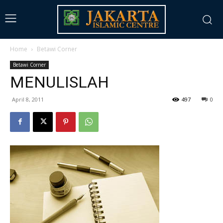
Home
Betawi Corner
Betawi Corner
MENULISLAH
April 8, 2011
497
0