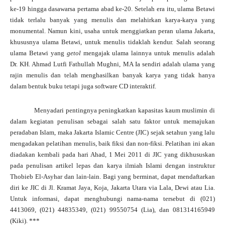
ke-19 hingga dasawarsa pertama abad ke-20.
Setelah era itu, ulama Betawi
tidak terlalu banyak yang menulis dan melahirkan karya-karya yang
monumental. Namun kini, usaha untuk menggiatkan peran ulama Jakarta,
khususnya ulama Betawi, untuk menulis tidaklah kendur. Salah seorang
ulama Betawi yang
getol
mengajak ulama lainnya untuk menulis adalah
Dr. KH. Ahmad Lutfi Fathullah Mughni, MA Ia sendiri adalah ulama yang
rajin menulis dan telah menghasilkan banyak karya yang tidak hanya
dalam bentuk buku tetapi juga software CD interaktif.
Menyadari pentingnya peningkatkan kapasitas kaum muslimin di
dalam kegiatan penulisan sebagai salah satu faktor untuk memajukan
peradaban Islam, maka Jakarta Islamic Centre (JIC) sejak setahun yang lalu
mengadakan pelatihan menulis, baik fiksi dan non-fiksi. Pelatihan ini akan
diadakan kembali pada hari Ahad, 1 Mei 2011 di JIC yang dikhususkan
pada penulisan artikel lepas dan karya ilmiah Islami dengan instruktur
Thobieb El-Asyhar dan lain-lain. Bagi yang berminat, dapat mendaftarkan
diri ke JIC di Jl. Kramat Jaya, Koja, Jakarta Utara via Lala, Dewi atau Lia.
Untuk informasi, dapat menghubungi nama-nama tersebut di (021)
4413069, (021) 44835349, (021) 99550754 (Lia),
dan 081314165949
(Kiki). ***