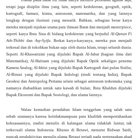
tetapi juga disiplin ilmu yang lain, seperti kedokteran, geografi, optik,
kartografi, farmasi, kimia, astronomi, matematika, dan yang lainnya
lengkap dengan ilustrasi yang menarik. Bahkan, sebagian besar karya
mereka menjadi rujukan utama para ilmuan Barat dan menjadi
masterpiece
,
seperti karya
Ibnu Sina di bidang kedokteran yang berjudul
Al-Qanun Fi
Ath-Thibbi
dan
Asy-Syifa
. Berkat karya-karyanya, mereka pun menjadi
terkenal dan di tokohkan bukan saja oleh dunia Islam, tetapi seluruh dunia.
Seperti
Al-Khawarizmi yang dijuluki Bapak Al-Jabar (bagian ilmu dari
Matematika); Al-Haitsam yang dijuluki Bapak Optik sekaligus penemu
Kamera Analog; Al-Idrisi yang dijuluki Bapak Kartografi dari pulau Sisilia;
Al-Biruni yang dijuluki Bapak Indologi (studi tentang India),
Bapak
Geodesi dan Antropolog Pertama selain sebagai astronom terkemuka yang
namanya diabadikan untuk satu kawah di bulan;
Ibnu Khaldun dijuluki
Bapak Ekonomi dan Bapak Sosiologi, dan ulama lainnya.
Walau kemudian peradaban Islam tenggelam yang salah satu
sebab utamanya karena ketidakmampuan para khalifah mempertahankan
kekuasaannya, tradisi menulis di kalangan ulama tidaklah luntur, tak
terkecuali ulama Indonesia. Khusus di Betawi, menurut Ridwan Saidi,
puncak produktivitas menulis ulama Betawi terjadi pada pertengahan abad