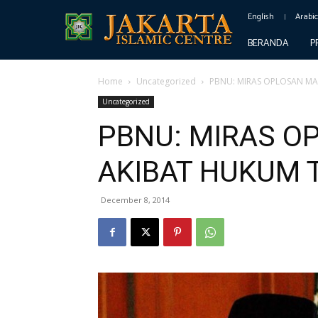
English
Arabi
BERANDA
P
Home
Uncategorized
PBNU: MIRAS OPLOSAN MA
Uncategorized
PBNU: MIRAS O
AKIBAT HUKUM 
December 8, 2014