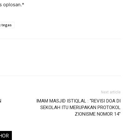
s oplosan.*
k tegas
Next article
N
IMAM MASJID ISTIQLAL : “REVISI DOA DI
SEKOLAH ITU MERUPAKAN PROTOKOL
ZIONISME NOMOR 14″
HOR