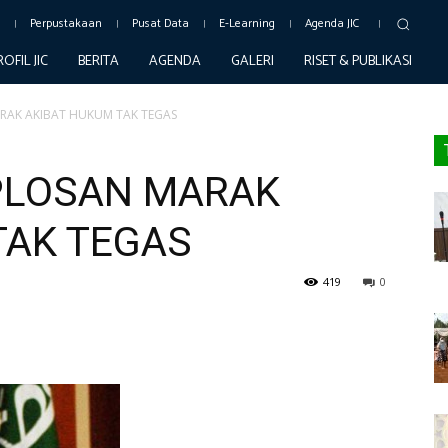
c
Perpustakaan
Pusat Data
E-Learning
Agenda JIC
ROFIL JIC
BERITA
AGENDA
GALERI
RISET & PUBLIKASI
RAK AKIBAT HUKUM TAK TEGAS
PLOSAN MARAK
TAK TEGAS
419
0