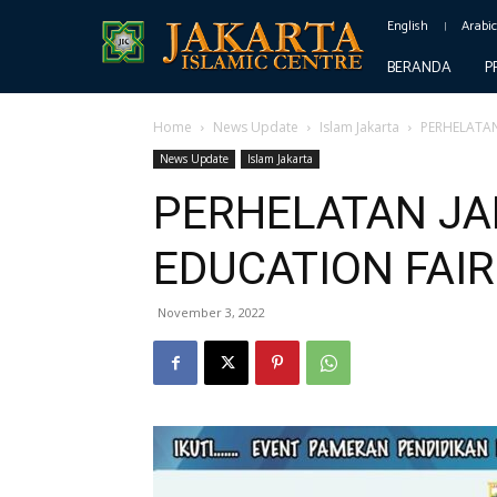
English
Arabi
BERANDA
P
Home
News Update
Islam Jakarta
PERHELATAN
News Update
Islam Jakarta
PERHELATAN JA
EDUCATION FAIR 
November 3, 2022