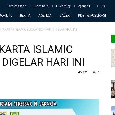
c
Perpustakaan
Pusat Data
E-Learning
Agenda JIC
ROFIL JIC
BERITA
AGENDA
GALERI
RISET & PUBLIKASI
 JAKARTA ISLAMIC EDUCATION FAIR DIGELAR HARI INI
KARTA ISLAMIC
DIGELAR HARI INI
650
0