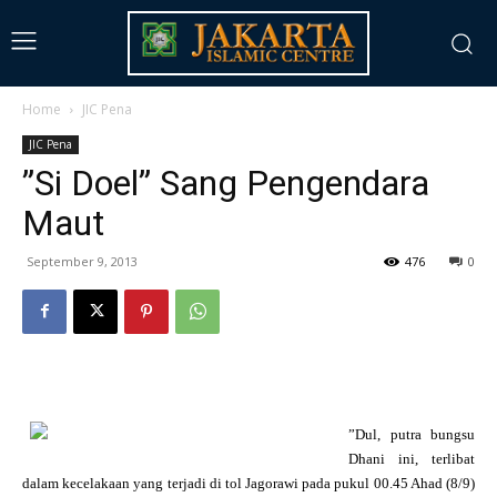
Home
JIC Pena
JIC Pena
”Si Doel” Sang Pengendara
Maut
September 9, 2013
476
0
”Dul, putra bungsu
Dhani ini, terlibat
dalam kecelakaan yang terjadi di tol Jagorawi pada pukul 00.45 Ahad (8/9)