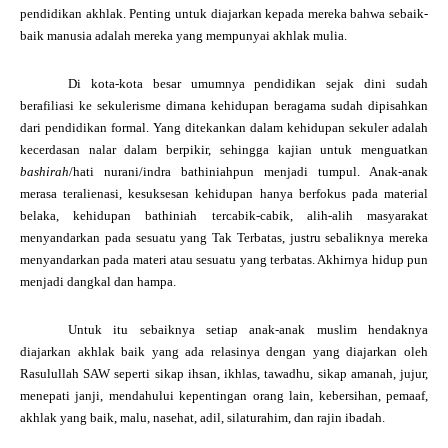
pendidikan akhlak. Penting untuk diajarkan kepada mereka bahwa sebaik-
baik manusia adalah mereka yang mempunyai akhlak mulia.
Di kota-kota besar umumnya pendidikan sejak dini sudah
berafiliasi ke sekulerisme dimana kehidupan beragama sudah dipisahkan
dari pendidikan formal. Yang ditekankan dalam kehidupan sekuler adalah
kecerdasan nalar dalam berpikir, sehingga kajian untuk menguatkan
bashirah
/hati nurani/indra bathiniahpun menjadi tumpul. Anak-anak
merasa teralienasi, kesuksesan kehidupan hanya berfokus pada material
belaka, kehidupan bathiniah tercabik-cabik, alih-alih masyarakat
menyandarkan pada sesuatu yang Tak Terbatas, justru sebaliknya mereka
menyandarkan pada materi atau sesuatu yang terbatas. Akhirnya hidup pun
menjadi dangkal dan hampa.
Untuk itu sebaiknya setiap anak-anak muslim hendaknya
diajarkan akhlak baik yang ada relasinya dengan yang diajarkan oleh
Rasulullah SAW seperti sikap ihsan, ikhlas, tawadhu, sikap amanah, jujur,
menepati janji, mendahului kepentingan orang lain, kebersihan, pemaaf,
a
khlak
yang baik, malu, nasehat, adil, silaturahim, dan rajin ibadah.