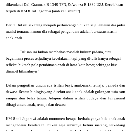
dikendarai Dul, Granmax B 1349 TFN, & Avanza B 1882 UZJ. Kecelakaan
terjadi di KM 8 Tol Jagorawi (arah ke Cibubur).
Berita Dul ini sekarang menjadi perbincangan bukan saja lantaran dia putra
musisi ternama namun dia sebagai pengendara adalah ber status masih
anak-anak.
Tulisan ini bukan membahas masalah hukum pidana, atau
bagaimana proses terjadinya kecelakaan, tapi yang ditulis hanya sebagai
refleksi hikmah pola pembinaan anak di kota-kota besar, sehingga bisa
diambil hikmahnya ”
Dalam pengertian umum ada istilah bayi, anak-anak, remaja, pemuda dan
dewasa. Secara biologis yang disebut anak-anak adalah golongan usia satu
sampai dua belas tahun. Adapun dalam istilah budaya dan fungsional
dibagi antara anak, remaja dan dewasa.
KM 8 tol Jagorawi adalah monumen betapa berbahayanya bila anak-anak
mengendarai kendaraan, bukan saja umurnya belum matang, terkadang