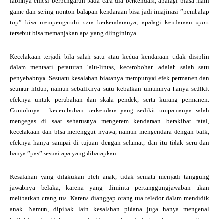
labilnya emosi berpengaruh pada cara dia berkendara, apalagi biasa main
game dan sering nonton balapan kendaraan bisa jadi imajinasi ”pembalap
top” bisa mempengaruhi cara berkendaranya, apalagi kendaraan sport
tersebut bisa memanjakan apa yang diingininya.
Kecelakaan terjadi bila salah satu atau kedua kendaraan tidak disiplin
dalam mentaati peraturan lalu-lintas, kecerobohan adalah salah satu
penyebabnya. Sesuatu kesalahan biasanya mempunyai efek permanen dan
seumur hidup, namun sebaliknya sutu kebaikan umumnya hanya sedikit
efeknya untuk perubahan dan skala pendek, serta kurang permanen.
Contohnya : kecerobohan berkendara yang sedikit umpamanya salah
mengegas di saat seharusnya mengerem kendaraan berakibat fatal,
kecelakaan dan bisa merenggut nyawa, namun mengendara dengan baik,
efeknya hanya sampai di tujuan dengan selamat, dan itu tidak seru dan
hanya ”pas” sesuai apa yang diharapkan.
Kesalahan yang dilakukan oleh anak, tidak semata menjadi tanggung
jawabnya belaka, karena yang diminta pertanggungjawaban akan
melibatkan orang tua. Karena dianggap orang tua teledor dalam mendidik
anak. Namun, dipihak lain kesalahan pidana juga hanya mengenal