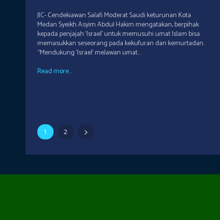
JIC- Cendekiawan Salafi Moderat Saudi keturunan Kota
Medan Syeikh Asyim Abdul Hakim mengatakan, berpihak
kepada penjajah ‘Israel’ untuk memusuhi umat Islam bisa
memasukkan seseorang pada kekufuran dan kemurtadan.
“Mendukung ‘Israel’ melawan umat...
Read more...
1
2