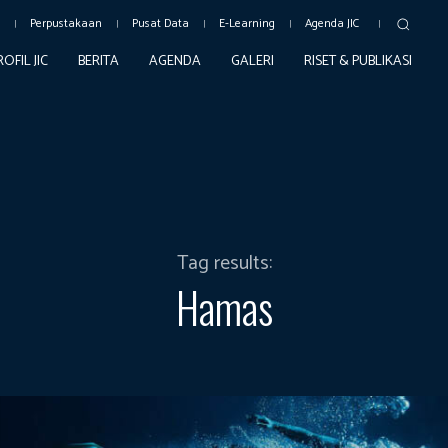
c
Perpustakaan
Pusat Data
E-Learning
Agenda JIC
ROFIL JIC
BERITA
AGENDA
GALERI
RISET & PUBLIKASI
Tag results:
Hamas