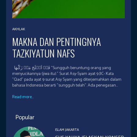
AKHLAK
MAKNA DAN PENTINGNYA
TAZKIYATUN NAFS
قَدۡ اَفۡلَحَ مَنۡ زَكّٰٮهَا "Sungguh beruntung orang yang
menyucikannya (jiwa itu)." Surat Asy-Syam ayat 9 JIC- Kata
"Qad" pada ayat 9 surat Asy Syam yang diterjemahkan dalam
bahasa Indonesia berarti "sungguh telah". Ada penegasan...
Read more...
Popular
ISLAM JAKARTA