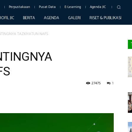
c
Perpustakaan
Pusat Data
E-Learning
Agenda JIC
ROFIL JIC
BERITA
AGENDA
GALERI
RISET & PUBLIKASI
TINGNYA TAZKIYATUN NAFS
NTINGNYA
FS
27475
1