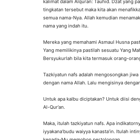
kalimat dalam Alquran: Tauhid. Dzat yang pa
tingkatan tersebut maka kita akan menafikkan
semua nama-Nya. Allah kemudian menamaka
nama yang indah itu.
Mereka yang memahami Asmaul Husna pasti 
Yang memilikinya pastilah sesuatu Yang Mah
Bersyukurlah bila kita termasuk orang-ora
Tazkiyatun nafs adalah mengosongkan jiwa d
dengan nama Allah. Lalu mengisinya denga
Untuk apa kalbu diciptakan? Untuk diisi d
Al-Qur’an.
Maka, itulah tazkiyatun nafs. Apa indikatorn
iyyakana’budu waiyya kanasta’in. Itulah in
kepada-Mu memohon pertolongan.