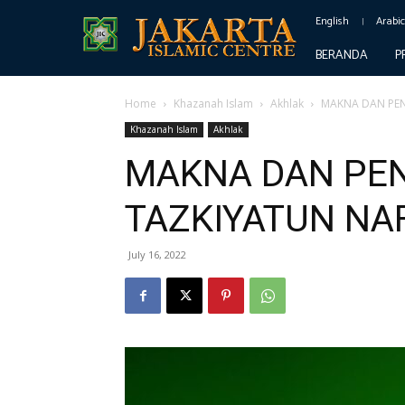
English
Arabi
BERANDA
P
Home
Khazanah Islam
Akhlak
MAKNA DAN PEN
Khazanah Islam
Akhlak
MAKNA DAN PE
TAZKIYATUN NA
July 16, 2022