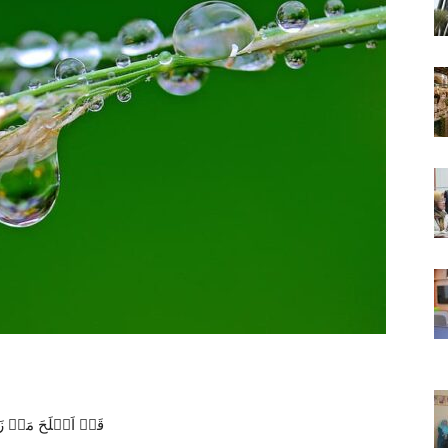
قَدۡ اَفۡلَحَ مَنۡ زَكّ