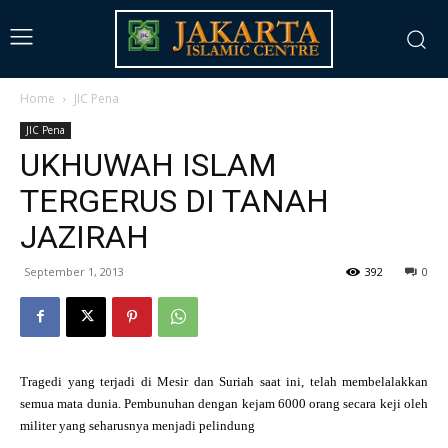
Home
JIC Pena
JIC Pena
UKHUWAH ISLAM
TERGERUS DI TANAH
JAZIRAH
September 1, 2013
392
0
Tragedi yang terjadi di Mesir dan Suriah saat ini, telah membelalakkan
semua mata dunia. Pembunuhan dengan kejam 6000 orang secara keji oleh
militer yang seharusnya menjadi pelindung