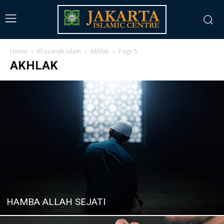
Home
Khazanah Islam
Akhlak
Page 5
AKHLAK
HAMBA ALLAH SEJATI