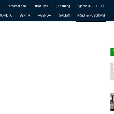
c
Perpustakaan
Pusat Data
E-Learning
Agenda JIC
ROFIL JIC
BERITA
AGENDA
GALERI
RISET & PUBLIKASI