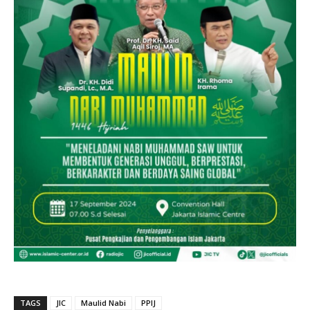
TAGS
JIC
Maulid Nabi
PPIJ