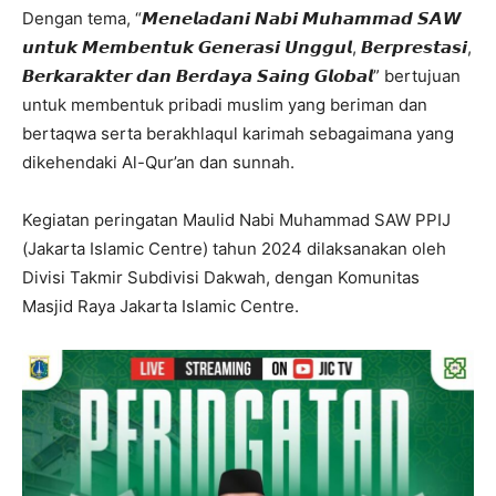
Dengan tema, “𝙈𝙚𝙣𝙚𝙡𝙖𝙙𝙖𝙣𝙞 𝙉𝙖𝙗𝙞 𝙈𝙪𝙝𝙖𝙢𝙢𝙖𝙙 𝙎𝘼𝙒
𝙪𝙣𝙩𝙪𝙠 𝙈𝙚𝙢𝙗𝙚𝙣𝙩𝙪𝙠 𝙂𝙚𝙣𝙚𝙧𝙖𝙨𝙞 𝙐𝙣𝙜𝙜𝙪𝙡, 𝘽𝙚𝙧𝙥𝙧𝙚𝙨𝙩𝙖𝙨𝙞,
𝘽𝙚𝙧𝙠𝙖𝙧𝙖𝙠𝙩𝙚𝙧 𝙙𝙖𝙣 𝘽𝙚𝙧𝙙𝙖𝙮𝙖 𝙎𝙖𝙞𝙣𝙜 𝙂𝙡𝙤𝙗𝙖𝙡” bertujuan
untuk membentuk pribadi muslim yang beriman dan
bertaqwa serta berakhlaqul karimah sebagaimana yang
dikehendaki Al-Qur’an dan sunnah.
Kegiatan peringatan Maulid Nabi Muhammad SAW PPIJ
(Jakarta Islamic Centre) tahun 2024 dilaksanakan oleh
Divisi Takmir Subdivisi Dakwah, dengan Komunitas
Masjid Raya Jakarta Islamic Centre.