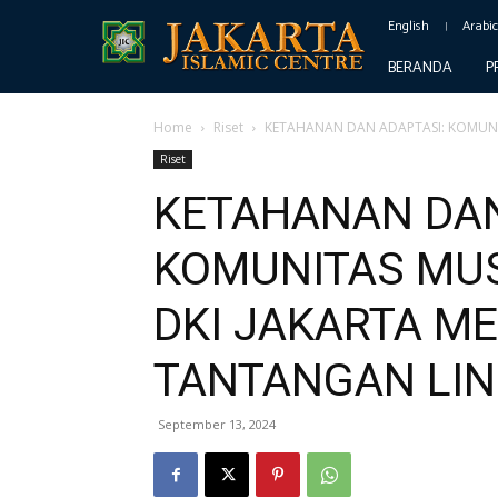
English
Arabi
BERANDA
P
Home
Riset
KETAHANAN DAN ADAPTASI: KOMUNI
Riset
KETAHANAN DAN
KOMUNITAS MUS
DKI JAKARTA M
TANTANGAN LI
September 13, 2024