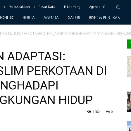
c
Perpustakaan
Pusat Data
E-Learning
Agenda JIC
ROFIL JIC
BERITA
AGENDA
GALERI
RISET & PUBLIKASI
TAS MUSLIM PERKOTAAN DI DKI JAKARTA MENGHADAPI TANTANGAN LINGKUNG
 ADAPTASI:
LIM PERKOTAAN DI
ENGHADAPI
NGKUNGAN HIDUP
1480
0