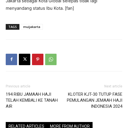
Jakarta sebagai Kota Global selepas tidak lagi
menyandang status Ibu Kota. [fan]
TAGS
muijakarta
Previous article
Next article
194 RIBU JAMAAH HAJI
KLOTER KJT-30 TUTUP FASE
TELAH KEMBALI KE TANAH
PEMULANGAN JEMAAH HAJI
AIR
INDONESIA 2024
RELATED ARTICLES
MORE FROM AUTHOR