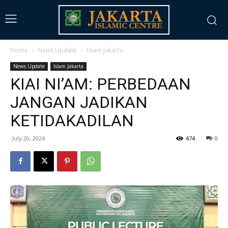
Home
News Update
Islam Jakarta
News Update
Islam Jakarta
KIAI NI’AM: PERBEDAAN
JANGAN JADIKAN
KETIDAKADILAN
July 20, 2024
474
0