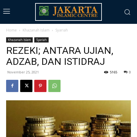
Home
Khazanah Islam
Syariah
Khazanah Islam
Syariah
REZEKI; ANTARA UJIAN,
ADZAB, DAN ISTIDRAJ
November 25, 2021
5165
0