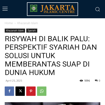
Home
Khazanah Islam
Khazanah Islam
Syariah
RISYWAH DI BALIK PALU:
PERSPEKTIF SYARIAH DAN
SOLUSI UNTUK
MEMBERANTAS SUAP DI
DUNIA HUKUM
April 25, 2025
1096
0