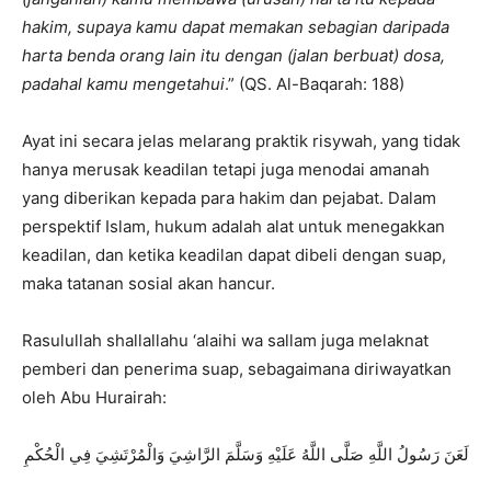
hakim, supaya kamu dapat memakan sebagian daripada
harta benda orang lain itu dengan (jalan berbuat) dosa,
padahal kamu mengetahui
.” (QS. Al-Baqarah: 188)​
Ayat ini secara jelas melarang praktik risywah, yang tidak
hanya merusak keadilan tetapi juga menodai amanah
yang diberikan kepada para hakim dan pejabat. Dalam
perspektif Islam, hukum adalah alat untuk menegakkan
keadilan, dan ketika keadilan dapat dibeli dengan suap,
maka tatanan sosial akan hancur.
Rasulullah shallallahu ‘alaihi wa sallam juga melaknat
pemberi dan penerima suap, sebagaimana diriwayatkan
oleh Abu Hurairah:
لَعَنَ رَسُولُ اللَّهِ صَلَّى اللَّهُ عَلَيْهِ وَسَلَّمَ الرَّاشِيَ وَالْمُرْتَشِيَ فِي الْحُكْمِ