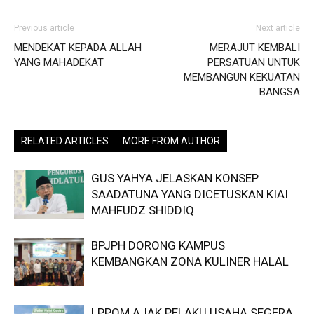
Previous article
Next article
MENDEKAT KEPADA ALLAH
MERAJUT KEMBALI
YANG MAHADEKAT
PERSATUAN UNTUK
MEMBANGUN KEKUATAN
BANGSA
RELATED ARTICLES
MORE FROM AUTHOR
GUS YAHYA JELASKAN KONSEP
SAADATUNA YANG DICETUSKAN KIAI
MAHFUDZ SHIDDIQ
BPJPH DORONG KAMPUS
KEMBANGKAN ZONA KULINER HALAL
LPPOM AJAK PELAKU USAHA SEGERA