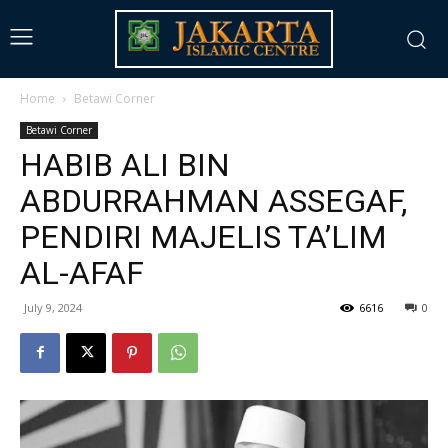
Home
Betawi Corner
Betawi Corner
HABIB ALI BIN
ABDURRAHMAN ASSEGAF,
PENDIRI MAJELIS TA’LIM
AL-AFAF
July 9, 2024
6616
0