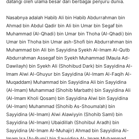
datangi oleh ulama besar dari berbagai penjuru dunia.
Nasabnya adalah Habib Ali bin Habib Abdurrahman bin
Ahmad bin Abdul Qadir bin Ali bin Umar bin Segaf bin
Muhammad (Al-Qhadi) bin Umar bin Thoha (Al-Qhadi) bin
Umar bin Thoha bin Umar ash-Shofi bin Abdurrahman bin
Muhammad bin Ali bin Sayyidina Syekh Al-Imam Al-Qutb
Abdurrahman Assegaf bin Syekh Muhammad (Maula Ad-
Dawilayh) bin Syekh Ali (Shohibud Dark) bin Sayyidina Al-
Imam Alwi Al-Ghuyur bin Sayyidina (Al-Imam Al-Faqih Al-
Muqaddam) Muhammad bin Sayyidina Ali bin Sayyidina
(Al-Imam) Muhammad (Shohib Marbath) bin Sayyidina Ali
(Al-Imam Kholi Qosam) bin Sayyidina Alwi bin Sayyidina
(Al-Imam) Muhammad (Shohib As-Shouma’ah) bin
Sayyidina (Al-Imam) Alwi Alawiyyin (Shohib Saml) bin
Sayyidina (Al-Imam) Ubaidillah (Shohibul Aradh) bin
Sayyidina (Al-Imam Al-Muhajir) Ahmad bin Sayyidina Al-
Imam Isa (Ar-Rumi) bin Sayyidina Al- Imam Muhammad