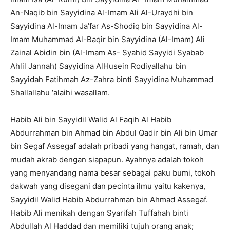
An-Naqib bin Sayyidina Al-Imam Ali Al-Uraydhi bin
Sayyidina Al-Imam Ja’far As-Shodiq bin Sayyidina Al-
Imam Muhammad Al-Baqir bin Sayyidina (Al-Imam) Ali
Zainal Abidin bin (Al-Imam As- Syahid Sayyidi Syabab
Ahlil Jannah) Sayyidina AlHusein Rodiyallahu bin
Sayyidah Fatihmah Az-Zahra binti Sayyidina Muhammad
Shallallahu ‘alaihi wasallam.
Habib Ali bin Sayyidil Walid Al Faqih Al Habib
Abdurrahman bin Ahmad bin Abdul Qadir bin Ali bin Umar
bin Segaf Assegaf adalah pribadi yang hangat, ramah, dan
mudah akrab dengan siapapun. Ayahnya adalah tokoh
yang menyandang nama besar sebagai paku bumi, tokoh
dakwah yang disegani dan pecinta ilmu yaitu kakenya,
Sayyidil Walid Habib Abdurrahman bin Ahmad Assegaf.
Habib Ali menikah dengan Syarifah Tuffahah binti
Abdullah Al Haddad dan memiliki tujuh orang anak;