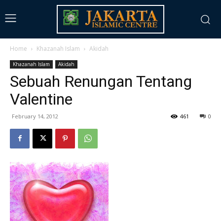
Home
Khazanah Islam
Akidah
Khazanah Islam
Akidah
Sebuah Renungan Tentang
Valentine
February 14, 2012
461
0