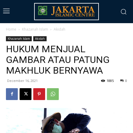
Home
Khazanah Islam
Akidah
Khazanah Islam
Akidah
HUKUM MENJUAL
GAMBAR ATAU PATUNG
MAKHLUK BERNYAWA
December 16, 2021
1885
0