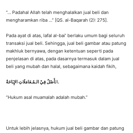
“… Padahal Allah telah menghalalkan jual beli dan
mengharamkan riba …” [QS. al-Baqarah (2): 275].
Pada ayat di atas, lafal al-baiʻ berlaku umum bagi seluruh
transaksi jual beli. Sehingga, jual beli gambar atau patung
makhluk bernyawa, dengan ketentuan seperti pada
penjelasan di atas, pada dasarnya termasuk dalam jual
beli yang mubah dan halal, sebagaimana kaidah fikih,
أَصْلُ فِيْ الـمُـعَامَلَاتِ الإِبَاحَةُ.
ال
“Hukum asal muamalah adalah mubah.”
Untuk lebih jelasnya, hukum jual beli gambar dan patung