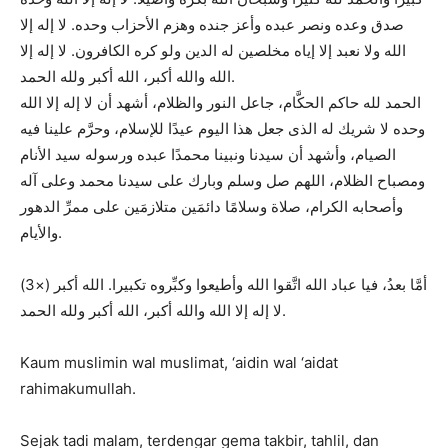
صدق وعده ونصر عبده وأعز جنده وهزم الأحزاب وحده. لا إله إلا
الله ولا نعبد إلا إياه مخلصين له الدين ولو كره الكافرون. لا إله إلا
الله والله أكبر، الله أكبر ولله الحمد.
الحمد لله حاكم الحكَّام، جاعل النور والظلام، أشهد أن لا إله إلا الله
وحده لا شريك له الذى جعل هذا اليوم عيدًا للإسلام، وحرَّم علينا فيه
الصيام، وأشهد أن سيدنا ونبينا محمدًا عبده ورسوله سيد الأنام
ومصباح الظلام، اللهم صل وسلم وبارك على سيدنا محمد وعلى آله
وأصحابه الكرام، صلاة وسلامًا دائمَين متلازمَين على ممرِّ الدهور
والأيام.
أمَّا بعدُ، فيا عباد الله اتَّقوا الله وأطيعوا وكبِّروه تكبيرا. الله أكبر (×3)
لا إله إلا الله والله أكبر، الله أكبر ولله الحمد.
Kaum muslimin wal muslimat, ‘aidin wal ‘aidat
rahimakumullah.
Sejak tadi malam, terdengar gema takbir, tahlil, dan