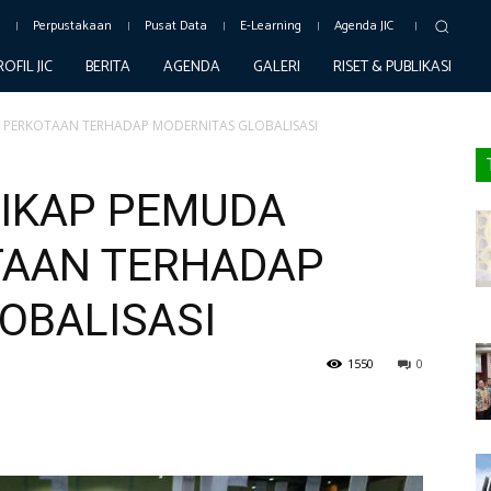
c
Perpustakaan
Pusat Data
E-Learning
Agenda JIC
ROFIL JIC
BERITA
AGENDA
GALERI
RISET & PUBLIKASI
M PERKOTAAN TERHADAP MODERNITAS GLOBALISASI
SIKAP PEMUDA
TAAN TERHADAP
OBALISASI
1550
0