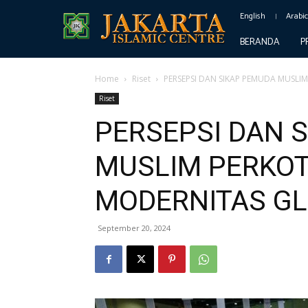
English
Arabi
BERANDA
P
Home
Riset
PERSEPSI DAN SIKAP PEMUDA MUSLI
Riset
PERSEPSI DAN 
MUSLIM PERKO
MODERNITAS GL
September 20, 2024